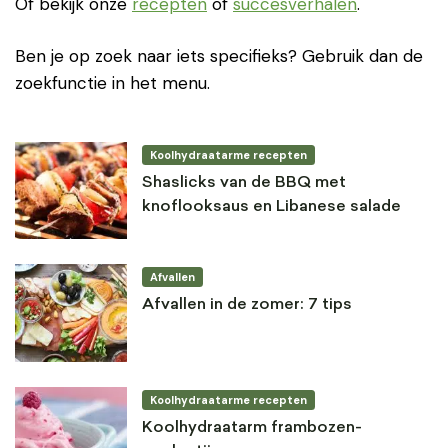
Of bekijk onze
recepten
of
succesverhalen
.
Ben je op zoek naar iets specifieks? Gebruik dan de
zoekfunctie in het menu.
Koolhydraatarme recepten
Shaslicks van de BBQ met
knoflooksaus en Libanese salade
Afvallen
Afvallen in de zomer: 7 tips
Koolhydraatarme recepten
Koolhydraatarm frambozen-