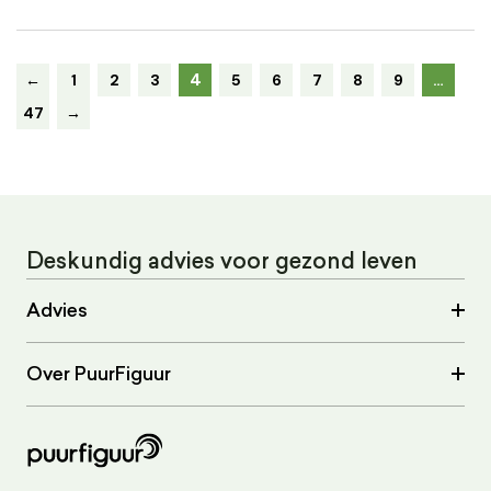
4
←
1
2
3
5
6
7
8
9
…
47
→
Deskundig advies voor gezond leven
Advies
Over PuurFiguur