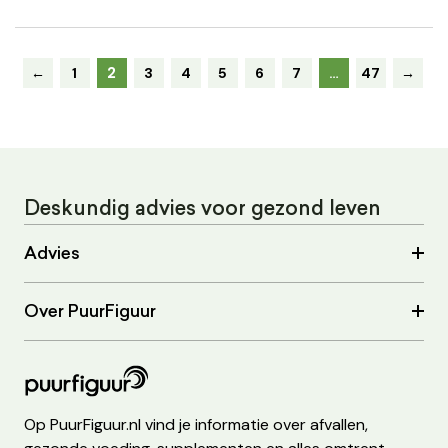
2
←
1
3
4
5
6
7
…
47
→
Deskundig advies voor gezond leven
Advies
Over PuurFiguur
Op PuurFiguur.nl vind je informatie over afvallen,